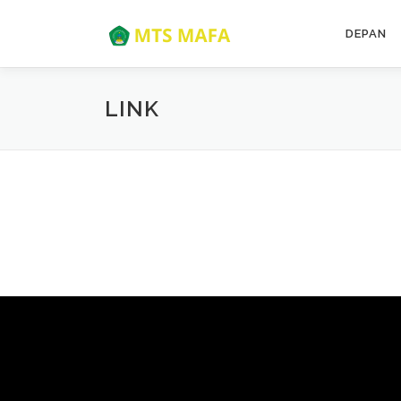
Lompat
ke
DEPAN
konten
LINK