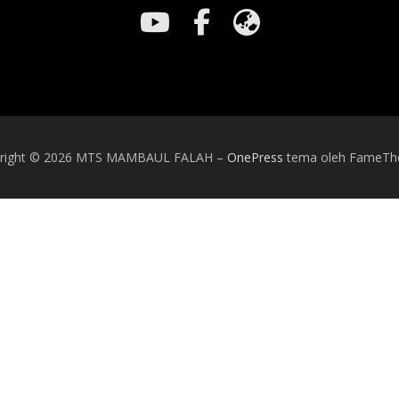
right © 2026 MTS MAMBAUL FALAH
–
OnePress
tema oleh FameT